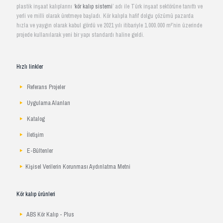
plastik inşaat kalıplarını ‘
kör kalıp sistemi
’ adı ile Türk inşaat sektörüne tanıttı ve
yerli ve milli olarak üretmeye başladı. Kör kalıpla hafif dolgu çözümü pazarda
hızla ve yaygın olarak kabul gördü ve 2021 yılı itibariyle 1.000.000 m²’nin üzerinde
projede kullanılarak yeni bir yapı standardı haline geldi.
Hızlı linkler
Referans Projeler
Uygulama Alanları
Katalog
İletişim
E-Bültenler
Kişisel Verilerin Korunması Aydınlatma Metni
Kör kalıp ürünleri
ABS Kör Kalıp - Plus