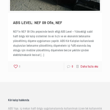
ABS LEVEL: NEF 09 Ofis, NEF
NEF’in NEF 09 Ofis projesinde tercih ettiği ABS Level – Yüksekliği sabit
hafif dolgu kör kalıp sistemleri ile en hızlı ve en ekonomik betonarme
yükseltilmiş döşeme uygulaması yapıldı. ABS Kör Kalıpları kullanılarak
oluşturulan betonarme yükseltilmiş döşemelerin içi %95 oranında boş
olduğu için modüler yükseltilmiş döşemelere benzer şekilde içinden
elektrik/mekanik tesisat
[…]
0
0
Daha fazla oku
Kör kalıp hakkında
ABS Yapı, iç mekan hafif dolgu uygulamalarında kullanılmak üzere tek kullanımlık