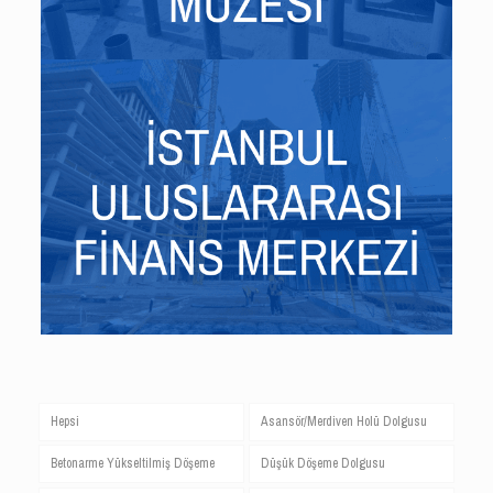
Hepsi
Asansör/Merdiven Holü Dolgusu
Betonarme Yükseltilmiş Döşeme
Düşük Döşeme Dolgusu