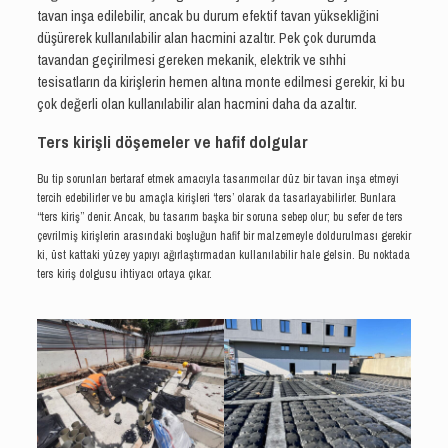
tavan inşa edilebilir, ancak bu durum efektif tavan yüksekliğini
düşürerek kullanılabilir alan hacmini azaltır. Pek çok durumda
tavandan geçirilmesi gereken mekanik, elektrik ve sıhhi
tesisatların da kirişlerin hemen altına monte edilmesi gerekir, ki bu
çok değerli olan kullanılabilir alan hacmini daha da azaltır.
Ters kirişli döşemeler ve hafif dolgular
Bu tip sorunları bertaraf etmek amacıyla tasarımcılar düz bir tavan inşa etmeyi
tercih edebilirler ve bu amaçla kirişleri ‘ters’ olarak da tasarlayabilirler. Bunlara
“ters kiriş” denir. Ancak, bu tasarım başka bir soruna sebep olur; bu sefer de ters
çevrilmiş kirişlerin arasındaki boşluğun hafif bir malzemeyle doldurulması gerekir
ki, üst kattaki yüzey yapıyı ağırlaştırmadan kullanılabilir hale gelsin. Bu noktada
ters kiriş dolgusu ihtiyacı ortaya çıkar.