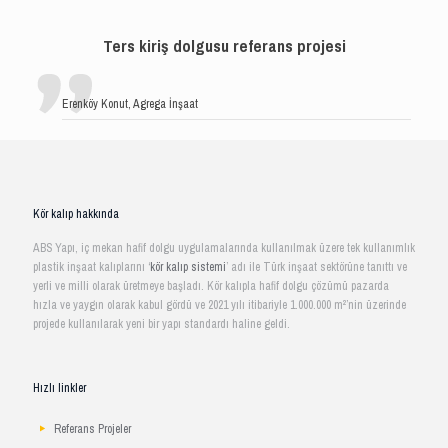
Ters kiriş dolgusu referans projesi
Erenköy Konut, Agrega İnşaat
Kör kalıp hakkında
ABS Yapı, iç mekan hafif dolgu uygulamalarında kullanılmak üzere tek kullanımlık
plastik inşaat kalıplarını ‘
kör kalıp sistemi
’ adı ile Türk inşaat sektörüne tanıttı ve
yerli ve milli olarak üretmeye başladı. Kör kalıpla hafif dolgu çözümü pazarda
hızla ve yaygın olarak kabul gördü ve 2021 yılı itibariyle 1.000.000 m²’nin üzerinde
projede kullanılarak yeni bir yapı standardı haline geldi.
Hızlı linkler
Referans Projeler