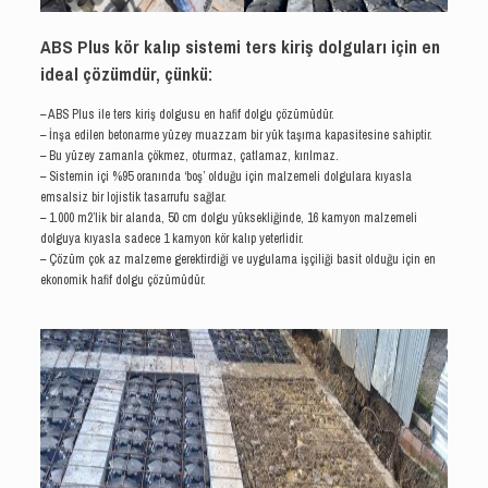
ABS Plus kör kalıp sistemi ters kiriş dolguları için en
ideal çözümdür, çünkü:
–
ABS Plus
ile ters kiriş dolgusu en hafif dolgu çözümüdür.
– İnşa edilen betonarme yüzey muazzam bir yük taşıma kapasitesine sahiptir.
– Bu yüzey zamanla çökmez, oturmaz, çatlamaz, kırılmaz.
– Sistemin içi %95 oranında ‘boş’ olduğu için malzemeli dolgulara kıyasla
emsalsiz bir lojistik tasarrufu sağlar.
– 1.000 m2’lik bir alanda, 50 cm dolgu yüksekliğinde, 16 kamyon malzemeli
dolguya kıyasla sadece 1 kamyon kör kalıp yeterlidir.
– Çözüm çok az malzeme gerektirdiği ve uygulama işçiliği basit olduğu için en
ekonomik hafif dolgu çözümüdür.