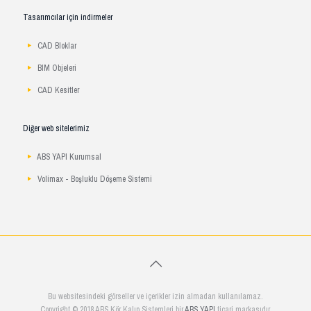
Tasarımcılar için indirmeler
CAD Bloklar
BIM Objeleri
CAD Kesitler
Diğer web sitelerimiz
ABS YAPI Kurumsal
Volimax - Boşluklu Döşeme Sistemi
Bu websitesindeki görseller ve içerikler izin almadan kullanılamaz.
Copyright © 2018 ABS Kör Kalıp Sistemleri bir
ABS YAPI
ticari markasıdır.