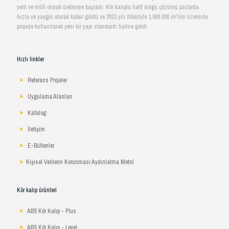
yerli ve milli olarak üretmeye başladı. Kör kalıpla hafif dolgu çözümü pazarda
hızla ve yaygın olarak kabul gördü ve 2021 yılı itibariyle 1.000.000 m²’nin üzerinde
projede kullanılarak yeni bir yapı standardı haline geldi.
Hızlı linkler
Referans Projeler
Uygulama Alanları
Katalog
İletişim
E-Bültenler
Kişisel Verilerin Korunması Aydınlatma Metni
Kör kalıp ürünleri
ABS Kör Kalıp - Plus
ABS Kör Kalıp - Level