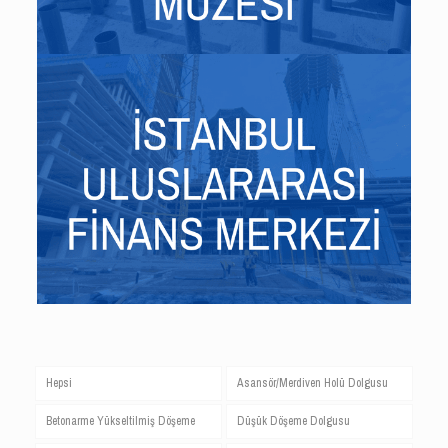
Hepsi
Asansör/Merdiven Holü Dolgusu
Betonarme Yükseltilmiş Döşeme
Düşük Döşeme Dolgusu