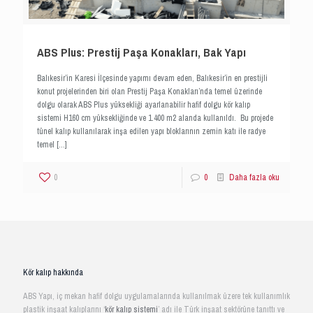
ABS Plus: Prestij Paşa Konakları, Bak Yapı
Balıkesir’in Karesi İlçesinde yapımı devam eden, Balıkesir’in en prestijli
konut projelerinden biri olan Prestij Paşa Konakları’nda temel üzerinde
dolgu olarak ABS Plus yüksekliği ayarlanabilir hafif dolgu kör kalıp
sistemi H160 cm yüksekliğinde ve 1.400 m2 alanda kullanıldı. Bu projede
tünel kalıp kullanılarak inşa edilen yapı bloklarının zemin katı ile radye
temel
[…]
0
0
Daha fazla oku
Kör kalıp hakkında
ABS Yapı, iç mekan hafif dolgu uygulamalarında kullanılmak üzere tek kullanımlık
plastik inşaat kalıplarını ‘
kör kalıp sistemi
’ adı ile Türk inşaat sektörüne tanıttı ve