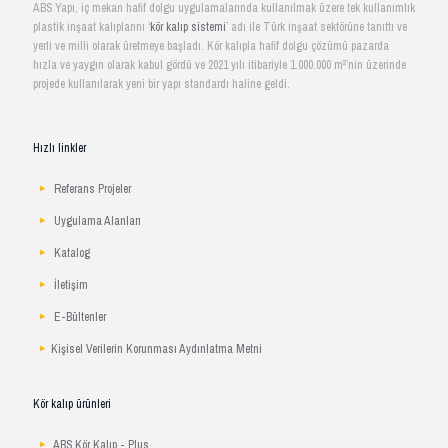
ABS Yapı, iç mekan hafif dolgu uygulamalarında kullanılmak üzere tek kullanımlık
plastik inşaat kalıplarını ‘
kör kalıp sistemi
’ adı ile Türk inşaat sektörüne tanıttı ve
yerli ve milli olarak üretmeye başladı. Kör kalıpla hafif dolgu çözümü pazarda
hızla ve yaygın olarak kabul gördü ve 2021 yılı itibariyle 1.000.000 m²’nin üzerinde
projede kullanılarak yeni bir yapı standardı haline geldi.
Hızlı linkler
Referans Projeler
Uygulama Alanları
Katalog
İletişim
E-Bültenler
Kişisel Verilerin Korunması Aydınlatma Metni
Kör kalıp ürünleri
ABS Kör Kalıp - Plus