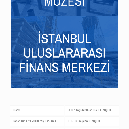
Hepsi
Asansör/Merdiven Holü Dolgusu
Betonarme Yükseltilmiş Döşeme
Düşük Döşeme Dolgusu