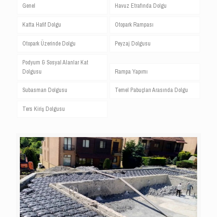
Genel
Havuz Etrafında Dolgu
Katta Hafif Dolgu
Otopark Rampası
Otopark Üzerinde Dolgu
Peyzaj Dolgusu
Podyum & Sosyal Alanlar Kat
Dolgusu
Rampa Yapımı
Subasman Dolgusu
Temel Pabuçları Arasında Dolgu
Ters Kiriş Dolgusu