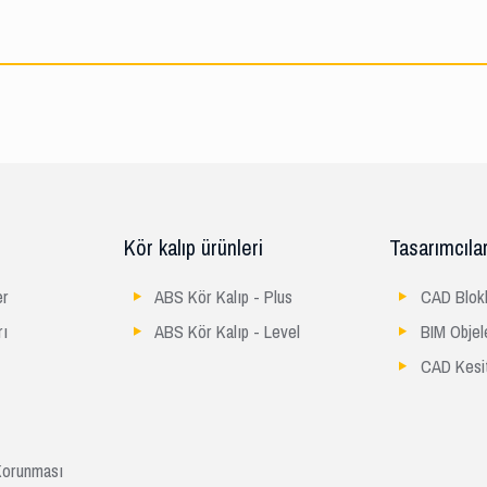
Kör kalıp ürünleri
Tasarımcılar
er
ABS Kör Kalıp - Plus
CAD Blokl
rı
ABS Kör Kalıp - Level
BIM Objel
CAD Kesit
 Korunması