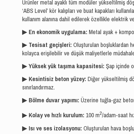
Ürünler metal ayaklı tüm modüler yükseltilmiş döşe
‘ABS Level’ kör kalıpları ve buat kapakları kulla
kullanım alanına dahil edilerek özellikle elektrik v
▶︎
En ekonomik uygulama:
Metal ayak + kompozi
▶︎
Tesisat geçişleri:
Oluşturulan boşluklardan her 
kolayca erişilebilir ve düşük maliyetlerle müdahale 
▶︎
Yüksek yük taşıma kapasitesi:
Şap içinde o
▶︎
Kesintisiz beton yüzey:
Diğer yükseltilmiş d
sınırlandırmaz.
▶︎
Bölme duvar yapımı:
Üzerine tuğla-gaz beton-
2
▶︎
Kolay ve hızlı kurulum:
100 m
/adam-saat hız
▶︎
Isı ve ses izolasyonu:
Oluşturulan hava boşluğ