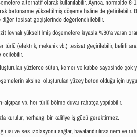
melere alternatif olarak kullanılabilir. Ayrıca, normalde 8-1
nılarak betonarme yükseltilmiş döşeme haline de getirilebili
e diğer tesisat geçişlerinde değerlendirilebilir.
t levhalı yükseltilmiş döşemelere kıyasla %60’a varan orand
türlü (elektrik, mekanik vb.) tesisat geçirilebilir, belirli ar
edilebilir.
luşturulan yüzlerce sütun, kemer ve kubbe sayesinde çok yü
öşemelerin aksine, oluşturulan yüzey beton olduğu için uyg
alçıpan vb. her türlü bölme duvar rahatça yapılabilir.
la kurulur, herhangi bir kalifiye iş gücü gerektirmez.
u ısı ve ses izolasyonu sağlar, havalandırılırsa nem ve rutu