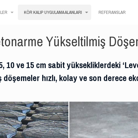
LER
KÖR KALIP UYGULAMA ALANLARI
REFERANSLAR
tonarme Yükseltilmiş Döş
 10 ve 15 cm sabit yüksekliklerdeki ‘Level
döşemeler hızlı, kolay ve son derece eko