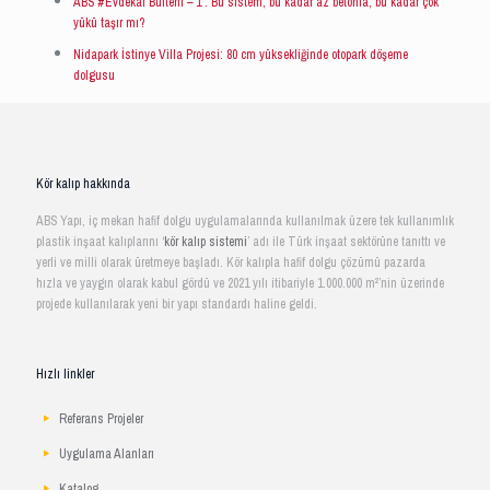
ABS #Evdekal Bülteni – 1 : Bu sistem, bu kadar az betonla, bu kadar çok
yükü taşır mı?
Nidapark İstinye Villa Projesi: 80 cm yüksekliğinde otopark döşeme
dolgusu
Kör kalıp hakkında
ABS Yapı, iç mekan hafif dolgu uygulamalarında kullanılmak üzere tek kullanımlık
plastik inşaat kalıplarını ‘
kör kalıp sistemi
’ adı ile Türk inşaat sektörüne tanıttı ve
yerli ve milli olarak üretmeye başladı. Kör kalıpla hafif dolgu çözümü pazarda
hızla ve yaygın olarak kabul gördü ve 2021 yılı itibariyle 1.000.000 m²’nin üzerinde
projede kullanılarak yeni bir yapı standardı haline geldi.
Hızlı linkler
Referans Projeler
Uygulama Alanları
Katalog