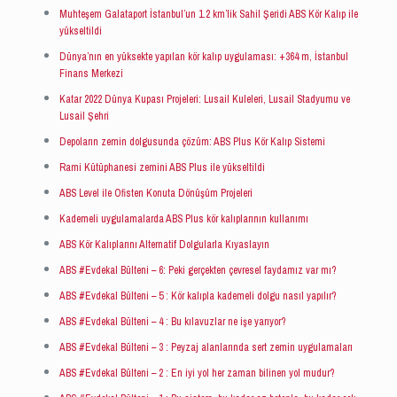
Muhteşem Galataport İstanbul’un 1.2 km’lik Sahil Şeridi ABS Kör Kalıp ile
yükseltildi
Dünya’nın en yüksekte yapılan kör kalıp uygulaması: +364 m, İstanbul
Finans Merkezi
Katar 2022 Dünya Kupası Projeleri: Lusail Kuleleri, Lusail Stadyumu ve
Lusail Şehri
Depoların zemin dolgusunda çözüm: ABS Plus Kör Kalıp Sistemi
Rami Kütüphanesi zemini ABS Plus ile yükseltildi
ABS Level ile Ofisten Konuta Dönüşüm Projeleri
Kademeli uygulamalarda ABS Plus kör kalıplarının kullanımı
ABS Kör Kalıplarını Alternatif Dolgularla Kıyaslayın
ABS #Evdekal Bülteni – 6: Peki gerçekten çevresel faydamız var mı?
ABS #Evdekal Bülteni – 5 : Kör kalıpla kademeli dolgu nasıl yapılır?
ABS #Evdekal Bülteni – 4 : Bu kılavuzlar ne işe yarıyor?
ABS #Evdekal Bülteni – 3 : Peyzaj alanlarında sert zemin uygulamaları
ABS #Evdekal Bülteni – 2 : En iyi yol her zaman bilinen yol mudur?