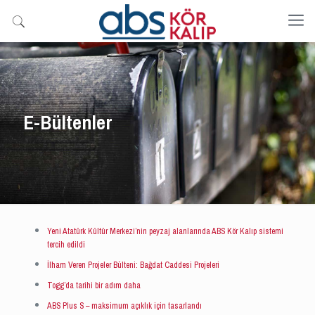
E-Bültenler
Yeni Atatürk Kültür Merkezi’nin peyzaj alanlarında ABS Kör Kalıp sistemi
tercih edildi
İlham Veren Projeler Bülteni: Bağdat Caddesi Projeleri
Togg’da tarihi bir adım daha
ABS Plus S – maksimum açıklık için tasarlandı