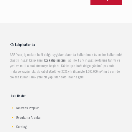
Kör kalıp hakkında
ABS Yapı, iç mekan hafif dolgu uygulamalarında kullanılmak üzere tek kullanımlık
plastik inşaat kalıplarını ‘
kör kalıp sistemi
’ adı ile Türk inşaat sektörüne tanıttı ve
yerli ve milli olarak üretmeye başladı. Kör kalıpla hafif dolgu çözümü pazarda
hızla ve yaygın olarak kabul gördü ve 2021 yılı itibariyle 1.000.000 m²’nin üzerinde
projede kullanılarak yeni bir yapı standardı haline geldi.
Hızlı linkler
Referans Projeler
Uygulama Alanları
Katalog