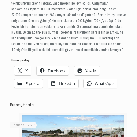
teknik üniversitelerin laboratuvar deneyleri ile teyit edildi. Çalışmalar
kapsamında toplam 160.000 metrekarelik alan için gerekli olan dolgu hacmi
22.000 kamyondan sadece 240 kamyon kör kalıba düşürüldü. Zemin iyileştirme ve
radye temel üzerine gelen yükler metrekarede 4.200 kg’den 700 kg’ye düşürüldü.
Böylelikle temele gelen yükler en aza indirildi. Geleneksel malzemeli dolgulara
kıyasla 16 bin adam-gün sürmesi beklenen faaliyetlerin süresi bin adam-güne
kadar düşürüldü ve çok büyük bir zaman tasarrufu sağlandı. Bu avantajların
toplamında malzemeli dolgulara kıyasla ciddi bir ekonomik tasarruf elde edildi.
Türkiye’nin ilk yerli elektrikli otomobili güvenli ve ekonomik bir zemine kavuştu.”
Bunu paylaş:
X
Facebook
Yazdır
E-posta
LinkedIn
WhatsApp
Benzer gönderiler
Haziran 25, 2025