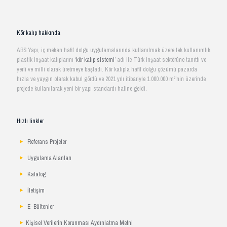
Kör kalıp hakkında
ABS Yapı, iç mekan hafif dolgu uygulamalarında kullanılmak üzere tek kullanımlık
plastik inşaat kalıplarını ‘
kör kalıp sistemi
’ adı ile Türk inşaat sektörüne tanıttı ve
yerli ve milli olarak üretmeye başladı. Kör kalıpla hafif dolgu çözümü pazarda
hızla ve yaygın olarak kabul gördü ve 2021 yılı itibariyle 1.000.000 m²’nin üzerinde
projede kullanılarak yeni bir yapı standardı haline geldi.
Hızlı linkler
Referans Projeler
Uygulama Alanları
Katalog
İletişim
E-Bültenler
Kişisel Verilerin Korunması Aydınlatma Metni