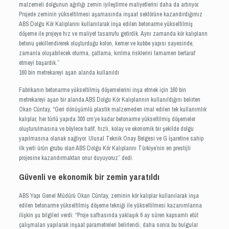
malzemeli dolgunun ağırlığı zemin iyileştirme maliyetlerini daha da artırıyor.
Projede zeminin yükseltilmesi aşamasında inşaat sektörüne kazandırdığımız
ABS Dolgu Kör Kalıplarını kullanılarak inşa edilen betonarme yükseltilmiş
döşeme ile projeye hız ve maliyet tasarrufu getirdik. Aynı zamanda kör kalıpların
betonu şekillendirerek oluşturduğu kolon, kemer ve kubbe yapısı sayesinde,
zamanla oluşabilecek oturma, çatlama, kırılma risklerini tamamen bertaraf
etmeyi başardık.”
160 bin metrekareyi aşan alanda kullanıldı
Fabrikanın betonarme yükseltilmiş döşemelerini inşa etmek için 160 bin
metrekareyi aşan bir alanda ABS Dolgu Kör Kalıplarının kullanıldığını belirten
Okan Cüntay, “Geri dönüşümlü plastik malzemeden imal edilen tek kullanımlık
kalıplar, her türlü yapıda 300 cm’ye kadar betonarme yükseltilmiş döşemeler
oluşturulmasına ve böylece hafif, hızlı, kolay ve ekonomik bir şekilde dolgu
yapılmasına olanak sağlıyor. Ulusal Teknik Onay Belgesi ve G İşaretine sahip
ilk yerli ürün grubu olan ABS Dolgu Kör Kalıplarını Türkiye’nin en prestijli
projesine kazandırmaktan onur duyuyoruz” dedi.
Güvenli ve ekonomik bir zemin yaratıldı
ABS Yapı Genel Müdürü Okan Cüntay, zeminin kör kalıplar kullanılarak inşa
edilen betonarme yükseltilmiş döşeme tekniği ile yükseltilmesi kazanımlarına
ilişkin şu bilgileri verdi: “Proje safhasında yaklaşık 6 ay süren kapsamlı etüt
çalışmaları yapılarak inşaat parametreleri belirlendi, daha sonra bu bulgular