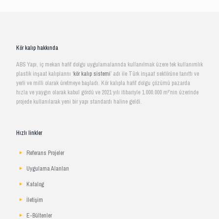
Kör kalıp hakkında
ABS Yapı, iç mekan hafif dolgu uygulamalarında kullanılmak üzere tek kullanımlık
plastik inşaat kalıplarını ‘
kör kalıp sistemi
’ adı ile Türk inşaat sektörüne tanıttı ve
yerli ve milli olarak üretmeye başladı. Kör kalıpla hafif dolgu çözümü pazarda
hızla ve yaygın olarak kabul gördü ve 2021 yılı itibariyle 1.000.000 m²’nin üzerinde
projede kullanılarak yeni bir yapı standardı haline geldi.
Hızlı linkler
Referans Projeler
Uygulama Alanları
Katalog
İletişim
E-Bültenler