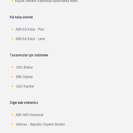
Kişisel Verilerin Korunması Aydınlatma Metni
Kör kalıp ürünleri
ABS Kör Kalıp - Plus
ABS Kör Kalıp - Level
Tasarımcılar için indirmeler
CAD Bloklar
BIM Objeleri
CAD Kesitler
Diğer web sitelerimiz
ABS YAPI Kurumsal
Volimax - Boşluklu Döşeme Sistemi