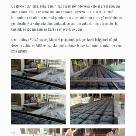
Özellikle ticari binalarda, zemin kat döşemelerinde veya kuleler arası podyum
alanlarında düşük döşemelerin kullanılması gerekebilir. ABS Kör Kalıpları
kullanılarak bu alanlar mimari planlarda çizilen kullanım alanı yüksekliklerine
getirilebilir. Kör kalıplarla oluşturulacak betonarme yükseltilmiş döşemeler, bu
farklılıkları gidermenin en hafif ve en pratik yoludur.
İzmir İstinye Park Alışveriş Merkezi projesinde pek çok farklı bölgedeki düşük
döşeme dolguları ABS kör kalıpları kullanılarak bitişik kullanım alanları ile aynı
kota getirildi.