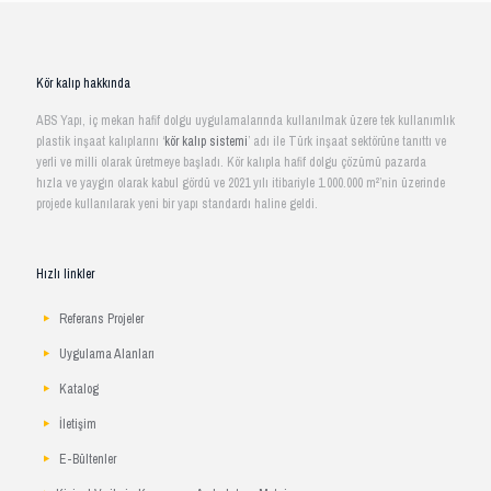
Kör kalıp hakkında
ABS Yapı, iç mekan hafif dolgu uygulamalarında kullanılmak üzere tek kullanımlık
plastik inşaat kalıplarını ‘
kör kalıp sistemi
’ adı ile Türk inşaat sektörüne tanıttı ve
yerli ve milli olarak üretmeye başladı. Kör kalıpla hafif dolgu çözümü pazarda
hızla ve yaygın olarak kabul gördü ve 2021 yılı itibariyle 1.000.000 m²’nin üzerinde
projede kullanılarak yeni bir yapı standardı haline geldi.
Hızlı linkler
Referans Projeler
Uygulama Alanları
Katalog
İletişim
E-Bültenler