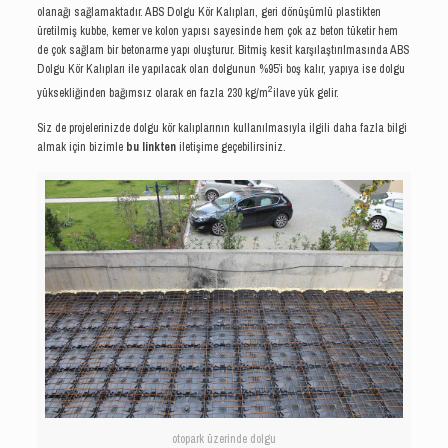
olanağı sağlamaktadır. ABS Dolgu Kör Kalıpları, geri dönüşümlü plastikten
üretilmiş kubbe, kemer ve kolon yapısı sayesinde hem çok az beton tüketir hem
de çok sağlam bir betonarme yapı oluşturur. Bitmiş kesit karşılaştırılmasında ABS
Dolgu Kör Kalıpları ile yapılacak olan dolgunun %95’i boş kalır, yapıya ise dolgu
2
yüksekliğinden bağımsız olarak en fazla 230 kg/m
ilave yük gelir.
Siz de projelerinizde dolgu kör kalıplarının kullanılmasıyla ilgili daha fazla bilgi
almak için bizimle
bu linkten
iletişime geçebilirsiniz.
otopark üzerinde dolgu