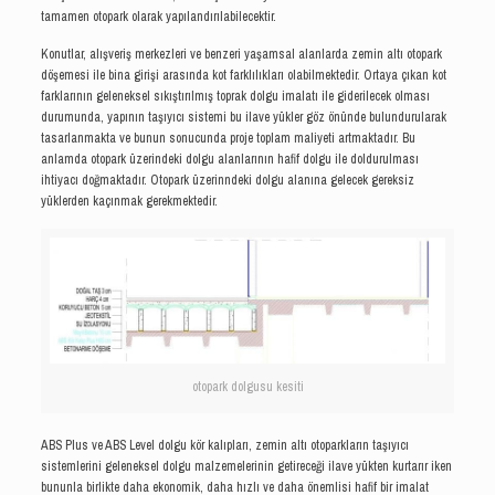
tamamen otopark olarak yapılandırılabilecektir.
Konutlar, alışveriş merkezleri ve benzeri yaşamsal alanlarda zemin altı otopark
döşemesi ile bina girişi arasında kot farklılıkları olabilmektedir. Ortaya çıkan kot
farklarının geleneksel sıkıştırılmış toprak dolgu imalatı ile giderilecek olması
durumunda, yapının taşıyıcı sistemi bu ilave yükler göz önünde bulundurularak
tasarlanmakta ve bunun sonucunda proje toplam maliyeti artmaktadır. Bu
anlamda otopark üzerindeki dolgu alanlarının hafif dolgu ile doldurulması
ihtiyacı doğmaktadır. Otopark üzerinndeki dolgu alanına gelecek gereksiz
yüklerden kaçınmak gerekmektedir.
otopark dolgusu kesiti
ABS Plus ve ABS Level dolgu kör kalıpları, zemin altı otoparkların taşıyıcı
sistemlerini geleneksel dolgu malzemelerinin getireceği ilave yükten kurtarır iken
bununla birlikte daha ekonomik, daha hızlı ve daha önemlisi hafif bir imalat