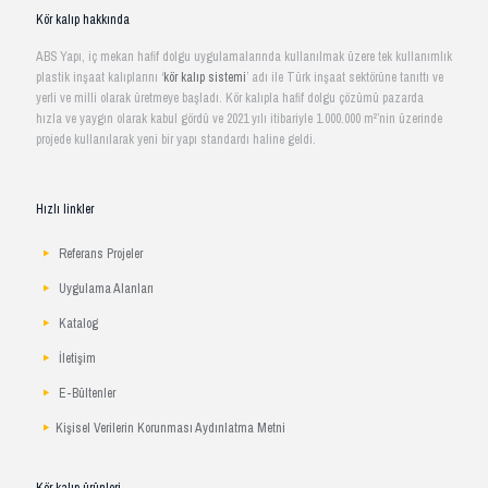
Kör kalıp hakkında
ABS Yapı, iç mekan hafif dolgu uygulamalarında kullanılmak üzere tek kullanımlık
plastik inşaat kalıplarını ‘
kör kalıp sistemi
’ adı ile Türk inşaat sektörüne tanıttı ve
yerli ve milli olarak üretmeye başladı. Kör kalıpla hafif dolgu çözümü pazarda
hızla ve yaygın olarak kabul gördü ve 2021 yılı itibariyle 1.000.000 m²’nin üzerinde
projede kullanılarak yeni bir yapı standardı haline geldi.
Hızlı linkler
Referans Projeler
Uygulama Alanları
Katalog
İletişim
E-Bültenler
Kişisel Verilerin Korunması Aydınlatma Metni
Kör kalıp ürünleri